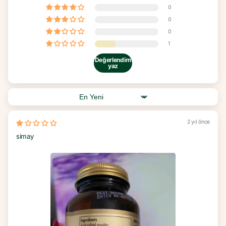
0
0
0
1
Değerlendirme
yaz
Sort by
2 yıl önce
simay