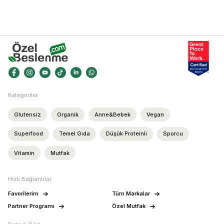
Kategoriler
Glutensiz
Organik
Anne&Bebek
Vegan
Superfood
Temel Gıda
Düşük Proteinli
Sporcu
Vitamin
Mutfak
Hızlı Bağlantılar
Favorilerim
Tüm Markalar
Partner Programı
Özel Mutfak