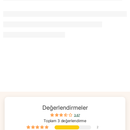
gören bireyler bu tür takviyeleri kullanmadan önce doktorlarına
danışmalıdır.
Bu bir takviye edici gıdadır. Hastalıkların önlenmesi ya da tedavisi
yerine tek başına kullanılmaması önemlidir.
Değerlendirmeler
3.67
Toplam 3 değerlendirme
2