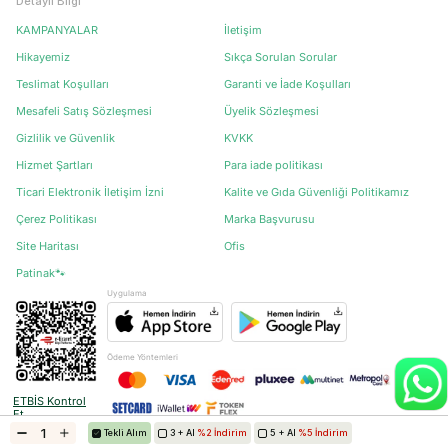
Detaylı Bilgi
KAMPANYALAR
İletişim
Hikayemiz
Sıkça Sorulan Sorular
Teslimat Koşulları
Garanti ve İade Koşulları
Mesafeli Satış Sözleşmesi
Üyelik Sözleşmesi
Gizlilik ve Güvenlik
KVKK
Hizmet Şartları
Para iade politikası
Ticari Elektronik İletişim İzni
Kalite ve Gıda Güvenliği Politikamız
Çerez Politikası
Marka Başvurusu
Site Haritası
Ofis
Patinak🐾
Uygulama
Ödeme Yöntemleri
ETBİS Kontrol
Et
Tekli Alım
3 + Al
%2 İndirim
5 + Al
%5 İndirim