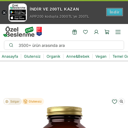
İNDİR VE 200TL KAZAN
İndir
APP200 koduyla 2000TL'ye 200TL
Anasayfa
Glutensiz
Organik
Anne&Bebek
Vegan
Temel G
Solgar
Glutensiz