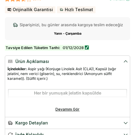
Orijinallik Garantisi
Hızlı Teslimat
Siparişinizi, bu günler arasında kargoya teslim edeceğiz
Yarın - Çarşamba
Tavsiye Edilen Tüketim Tarihi:
01/12/2028
Ürün Açıklaması
İçindekiler:
Aspir yağı (Konjuge Linoleik Asit (CLA)), Kapsül (sığır
jelatini, nem verici (gliserin), su, renklendirici (Amonyum sülfit
karamel)). (Sülfit içerir.)
Her bir yumuşak jelatin kapsülde
Konjuge Linoleik Asit (CLA)
1014 mg
Devamını Gör
Menşei: ABD
Kargo Detayları
Solgar Tonalin CLA Nedir?
🌱 Glutensiz
İade Kolaylığı