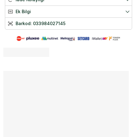
🔥 Esansiyel CLA formülü
💊 Aspir yağı kaynaklı konjuge linoleik asit (CLA)
Ek Bilgi
Solgar Tonalin CLA vücudun esansiyel yağ asidi ihtiyacına katkı
sunmak amacıyla aspir yağı kaynaklı yüksek oranda CLA içeren bir
Barkod:
033984027145
takviye ürünüdür. Glutensiz ve yaygın alerjenlerden arındırılmış olması
kullanıcı açısından avantaj sağlar.
Solgar Tonalin CLA Nasıl Kullanılır?
Yetişkin kullanıcılar için önerilen kullanım tercihen yemek zamanında
günde 1–2 kapsülün bol su ile alınması tavsiye edilmektedir.
Solgar Tonalin CLA Ne Kadar Tüketilmeli?
Standart olarak günlük 1–2 kapsül kullanımını önerilmektedir. Kullanım
amacı, bireysel ihtiyaç veya beslenme, aktivite düzeyine göre doz
değişebilir. Ancak yine de takviye edici gıdalar için üretici önerisi
doğrultusunda hareket edilmelidir.
Solgar Tonalin CLA Faydaları Nelerdir?
Her yumuşak jelatin kapsül konjuge linoleik asit (CLA) alımını günlük
rutine eklemeyi pratikleştirir.
Formül tarafında şeker ve nişasta içermemesiyle öne çıkar.
Gluten içermemesiyle hassas tercihlere sahip bireyler için avantaj
sağlayabilir.
Solgar Tonalin CLA Saklama Koşulları Nelerdir?
Serin, kuru ve direkt güneş ışığı almayan bir ortamda saklayınız.
Ambalaj kapağını kapalı tutunuz.
Çocukların erişemeyeceği bir yerde muhafaza ediniz.
Solgar Tonalin CLA Alerjenleri Nelerdir?
Jelatin kapsül formunda olduğundan vegan kullanıcılar için uygun
değildir. (Jelatin sığır kaynaklıdır).
Kan sulandırıcı kullananlar, yüksek kolesterol ya da hormon tedavisi