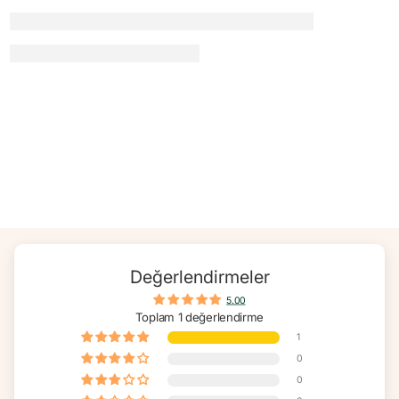
Ürün bileşenlerine karşı hassasiyet söz konusuysa tüketim öncesinde
ambalaj üzerindeki güncel içerik bilgisi kontrol edilmelidir.
Günlük kullanım miktarı aşılmamalı, çocuğun özel bir sağlık durumu,
düzenli ilaç kullanımı veya farklı takviye kullanımı varsa ürün kullanımı
öncesinde hekim ya da eczacı görüşü alınmalıdır.
Değerlendirmeler
5.00
Toplam 1 değerlendirme
1
0
0