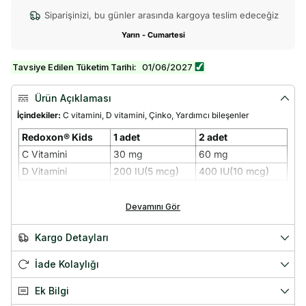
Siparişinizi, bu günler arasında kargoya teslim edeceğiz
Yarın - Cumartesi
Tavsiye Edilen Tüketim Tarihi:
01/06/2027
Ürün Açıklaması
İçindekiler:
C vitamini, D vitamini, Çinko, Yardımcı bileşenler
Redoxon® Kids
1 adet
2 adet
C Vitamini
30 mg
60 mg
D Vitamini
200 IU(5 mcg)
400 IU(10 mcg)
Çinko
2,5 mg
5 mg
Devamını Gör
Menşei: Türkiye
Redoxon Kids Nedir?
Kargo Detayları
🍊 Portakal aromalı çiğnenebilir form
🍓 Çilek ve papaya lezzeti
İade Kolaylığı
🛡️ C, D vitamini ve çinko içeriği
👧 4 yaş ve üzeri kullanıma uygun
Ek Bilgi
Çocuklar için geliştirilen C vitamini, D vitamini ve çinko içeren
çiğnenebilir formda bir takviye edici gıdadır. Her 1 çiğnenebilir tablette