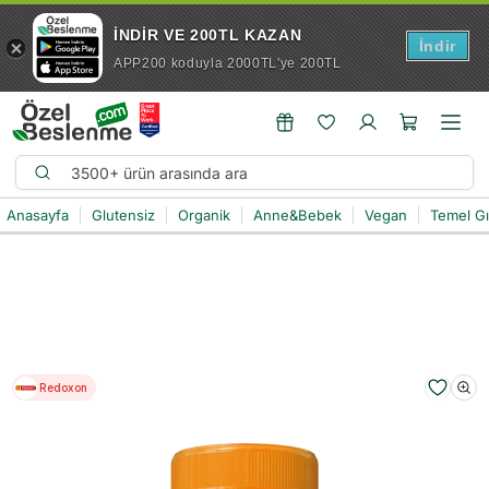
İNDİR VE 200TL KAZAN
İndir
APP200 koduyla 2000TL'ye 200TL
Anasayfa
Glutensiz
Organik
Anne&Bebek
Vegan
Temel G
Redoxon