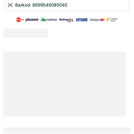
30 mg C vitamini, 200 IU yani 5 mcg D vitamini ve 2,5 mg çinko
Barkod:
8699546080045
bulunur. Portakal, çilek ve papaya aromalı yapısı, tablet yutmakta
zorlanabilen çocuklar için daha pratik bir kullanım deneyimi sunar.
Redoxon Kids Nasıl Kullanılır?
Redoxon Kids 60 Tablet çiğnenebilir formdadır ve suya ihtiyaç
duymadan çiğnenerek tüketilir. 4–10 yaş arası çocuklar için
günde 2
adet
, 11 yaş ve üzeri için
günde 3 adet
kullanımı önerilir.
Redoxon Kids Ne Kadar Tüketilmeli?
Redoxon Kids 60 Tablet için önerilen günlük kullanım miktarı yaş
grubuna göre değişir. 4–10 yaş arası çocuklarda günde 2 çiğnenebilir
tablet, 11 yaş ve üzeri bireylerde ise günde 3 çiğnenebilir tablet tavsiye
edilir. Redoxon Kids takviye edici gıda statüsündedir ve günlük
kullanıma uygun olduğu belirtilmiştir. Ancak kullanım süresi ve düzeni
çocuğun ihtiyacına göre uzman görüşüyle değerlendirilmelidir.
Redoxon Kids Faydaları Nelerdir?
İçeriğindeki C vitamini, D vitamini ve çinko ile çocukların günlük
vitamin-mineral desteğine yönelik hazırlanmıştır.
C vitamini, D vitamini ve çinko bağışıklık sisteminin normal
fonksiyonuna katkıda bulunur.
Çiğnenebilir ve meyve aromalı formu, kullanım kolaylığı açısından
ürünü çocuklara yönelik takviyeler arasında pratik bir seçenek haline
getirir.
Redoxon Kids Saklama Koşulları Nelerdir?
Serin, kuru ve direkt güneş görmeyen bir yerde saklayınız.
Çocukların erişemeyeceği bir yerde muhafaza edilmelidir.
Redoxon Kids Alerjenleri Nelerdir?