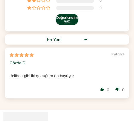
0
0
Değerlendirme
yaz
Sort by
3 yıl önce
Gözde G
Jelibon gibi iki çocuğum da bayılıyor
0
0