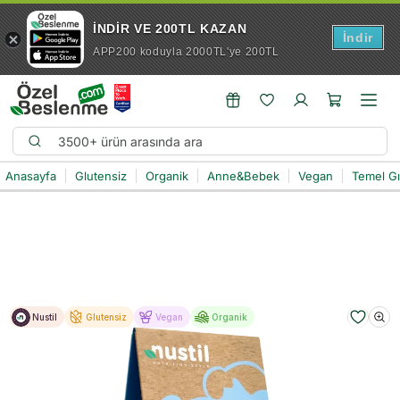
İNDİR VE 200TL KAZAN
İndir
APP200 koduyla 2000TL'ye 200TL
Anasayfa
Glutensiz
Organik
Anne&Bebek
Vegan
Temel G
Nustil
Glutensiz
Vegan
Organik