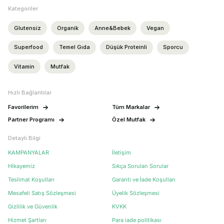
Kategoriler
Glutensiz
Organik
Anne&Bebek
Vegan
Superfood
Temel Gıda
Düşük Proteinli
Sporcu
Vitamin
Mutfak
Hızlı Bağlantılar
Favorilerim
Tüm Markalar
Partner Programı
Özel Mutfak
Detaylı Bilgi
KAMPANYALAR
İletişim
Hikayemiz
Sıkça Sorulan Sorular
Teslimat Koşulları
Garanti ve İade Koşulları
Mesafeli Satış Sözleşmesi
Üyelik Sözleşmesi
Gizlilik ve Güvenlik
KVKK
Hizmet Şartları
Para iade politikası