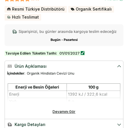
Resmi Türkiye Distribütörü
Organik Sertifikalı
Hızlı Teslimat
Siparişinizi, bu günler arasında kargoya teslim edeceğiz
Bugün - Pazartesi
Tavsiye Edilen Tüketim Tarihi:
01/01/2027
Ürün Açıklaması
İçindekiler
:
Organik Hindistan Cevizi Unu
Enerji ve Besin Öğeleri
100 g
Enerji
1392 kJ / 322,6 kcal
Yağ
8 g
Doymuş Yağ
8 g
Devamını Gör
Karbonhidrat
26 g
Şekerler
8 g
Kargo Detayları