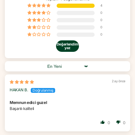
Ambalaj açıldıktan sonra kendi paketinde saklanabilir ya da temiz,
kuru ve kapaklı kavanozlara aktarılabilir.
4
Nustil Organik Hindistan Cevizi Unu Alerjenleri
0
Nelerdir?
0
Ürün Hindistan cevizi içerir. Glutensiz ve vegan olduğu belirtilmiştir.
Hassas bireyler her zaman ambalaj etiketine göz atmalıdır.
0
0
Değerlendirme
yaz
Sort by
2 ay önce
HAKAN B.
Memnun edici guzel
Başarılı kaliteli
0
0