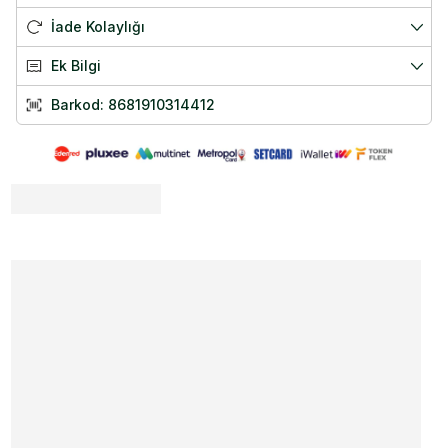
Lif
39 g
İade Kolaylığı
Protein
19 g
Tuz
0 g
Ek Bilgi
Menşei: Türkiye
Barkod:
8681910314412
Nustil Organik Hindistan Cevizi Unu Nedir?
🥥 Kurutulmuş Hindistan cevizinden elde edilir
🍪 Tatlı ve tuzlu tariflere uyum sağlar
🌿 Organik, glutensiz ve vegan yapı
🧁 Yüksek lifli aromatik un alternatifi
Kurutulmuş ve öğütülmüş Hindistan cevizinden elde edilen organik bir
un alternatifidir. Hafif tatlımsı aroması ve yumuşak dokusuyla klasik
unlardan farklı bir lezzet profili sunar. Glutensiz ve vegan yapısı
sayesinde farklı beslenme tercihlerine uygun tarifler hazırlamak
isteyenler için pratik bir mutfak ürünüdür.
Nustil Organik Hindistan Cevizi Unu Nasıl Kullanılır?
Nustil Organik Hindistan Cevizi Unu, tatlı ve tuzlu tariflerde un
alternatifi olarak kullanılabilir. Kek, kurabiye, ekmek, pancake, krep ve
smoothie tariflerine eklenebilir. Hindistan cevizi unu sıvıyı yoğun
şekilde çekebildiği için tariflerde kullanılan miktar kontrollü
ayarlanmalıdır.
Hindistan Cevizi Unlu Glutensiz Pancake
Malzemeler
: Nustil Organik Hindistan Cevizi Unu , 2 adet yumurta, 1
çay bardağı süt veya bitkisel süt, 1 tatlı kaşığı bal ya da pekmez, 1 çay