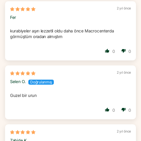
2 yıl önce
Fer
kurabiyeler aşırı lezzetli oldu daha önce Macrocenterda
görmüştüm oradan almıştım
0
0
2 yıl önce
Selen O.
Guzel bir urun
0
0
2 yıl önce
Zahide K.