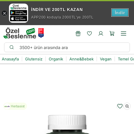
İNDİR VE 200TL KAZAN
İndir
APP200 koduyla 2000TL'ye 200TL
Anasayfa
Glutensiz
Organik
Anne&Bebek
Vegan
Temel G
Herbasist