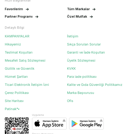
Hızlı Bağlantılar
Favorilerim
Tüm Markalar
Partner Programı
Özel Mutfak
Detaylı Bilgi
KAMPANYALAR
İletişim
Hikayemiz
Sıkça Sorulan Sorular
Teslimat Koşulları
Garanti ve İade Koşulları
Mesafeli Satış Sözleşmesi
Üyelik Sözleşmesi
Gizlilik ve Güvenlik
KVKK
Hizmet Şartları
Para iade politikası
Ticari Elektronik İletişim İzni
Kalite ve Gıda Güvenliği Politikamız
Çerez Politikası
Marka Başvurusu
Site Haritası
Ofis
Patinak🐾
Uygulama