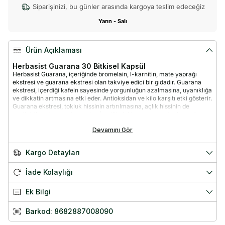
Siparişinizi, bu günler arasında kargoya teslim edeceğiz
Yarın - Salı
Ürün Açıklaması
Herbasist Guarana 30 Bitkisel Kapsül
Herbasist Guarana, içeriğinde bromelain, l-karnitin, mate yaprağı
ekstresi ve guarana ekstresi olan takviye edici bir gıdadır. Guarana
ekstresi, içerdiği kafein sayesinde yorgunluğun azalmasına, uyanıklığa
ve dikkatin artmasına etki eder. Antioksidan ve kilo karşıtı etki gösterir.
Guarana ekstresi, tokluk hissinin artırılmasına, açlık hissinin de
geciktirilmesine yardımcı olur. İçeriğindeki mate yaprağı ekstresi
iştahın kontrolüne ve gıda alımının azalmasına destek olarak, yağ
Devamını Gör
birikiminin azalmasına ve vücut ağırlığının kontrolüne yardımcı olur. L-
karnitin, hücrelerin yağları parçalamasında ve enerji elde edilmesinde
destekleyici rol oynar. Bromelain ise sindirimin kolaylaştırılması ve
Kargo Detayları
vücutta oluşan ödemin atılmasında katkıda bulunur.
Etken Madde
Miktar (1 Kapsül)
İade Kolaylığı
Bromelain
200 mg
Ek Bilgi
L-Karnitin
200 mg
Barkod:
8682887008090