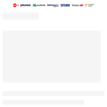
Mate Yaprağı Ekstresi
75 mg
(Ilex paraguariensis)
Guarana Ekstresi (
75 mg
Paullinia cupana)